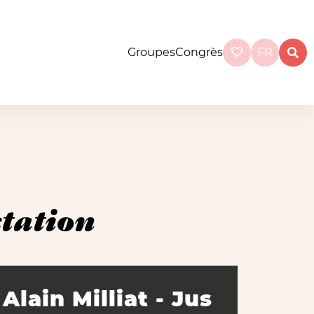
Groupes
Congrès
FR
station
Alain Milliat - Jus