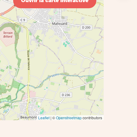
Ouvrir la carte interactive
Leaflet
| ©
Openstreetmap
contributors