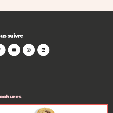
us suivre
ochures
 boutique