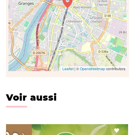
Leaflet
| ©
Openstreetmap
contributors
Voir aussi