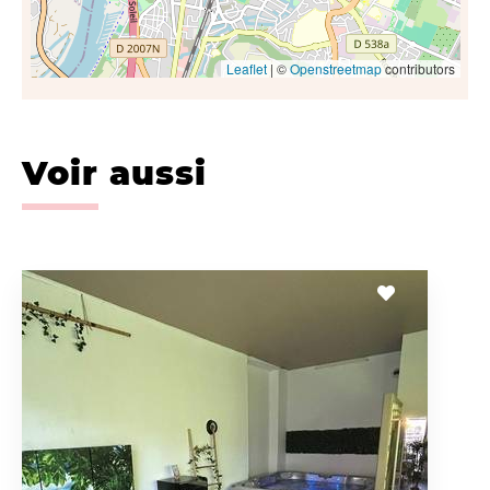
Leaflet
| ©
Openstreetmap
contributors
Voir aussi