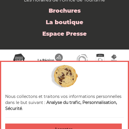
Brochures
La boutique
Espace Presse
Nous collectons et traitons vos informations personnelles
© 2026 Valence Romans Tourisme — Tous droits
dans le but suivant :
Analyse du trafic, Personnalisation,
réservés
Sécurité
.
Mentions légales
Crédits