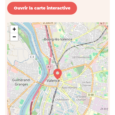
Ouvrir la carte interactive
+
−