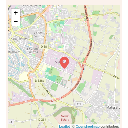
+
−
Leaflet
| ©
Openstreetmap
contributors