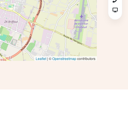
Leaflet
| ©
Openstreetmap
contributors