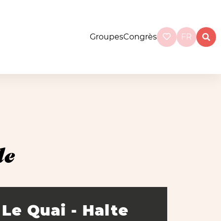
Groupes
Congrès
FR
le
Le Quai - Halte