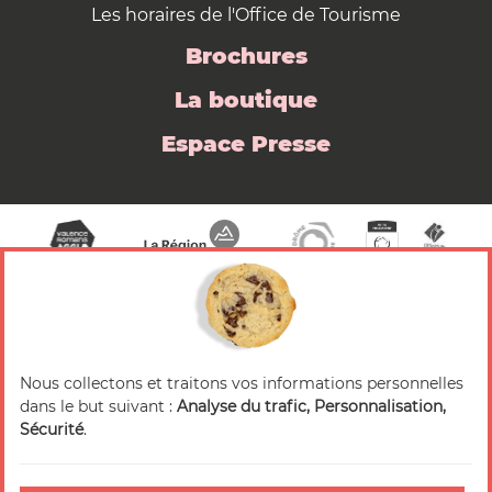
Les horaires de l'Office de Tourisme
Brochures
La boutique
Espace Presse
Nous collectons et traitons vos informations personnelles
© 2026 Valence Romans Tourisme — Tous droits
dans le but suivant :
Analyse du trafic, Personnalisation,
réservés
Sécurité
.
Mentions légales
Crédits