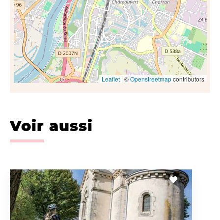
Leaflet
| ©
Openstreetmap
contributors
Voir aussi