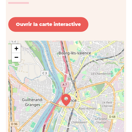
Ouvrir la carte interactive
+
−