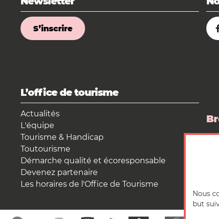
Newsletter
No
S’inscrire
L’office de tourisme
Actualités
Br
L'équipe
Tourisme & Handicap
La
Toutourisme
Es
Démarche qualité et écoresponsable
Devenez partenaire
Les horaires de l'Office de Tourisme
Nous co
but sui