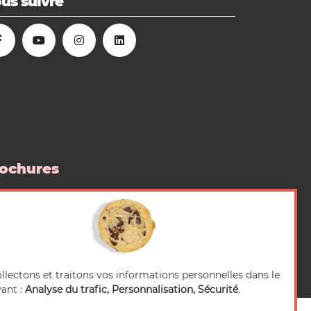
us suivre
ochures
 boutique
pace Presse
llectons et traitons vos informations personnelles dans le
vant :
Analyse du trafic, Personnalisation, Sécurité
.