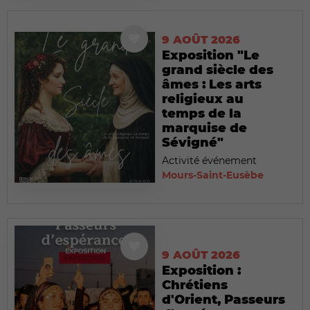
9 AOÛT 2026
Exposition "Le
grand siècle des
âmes : Les arts
religieux au
temps de la
marquise de
Sévigné"
Activité événement
Mours-Saint-Eusèbe
9 AOÛT 2026
Exposition :
Chrétiens
d'Orient, Passeurs