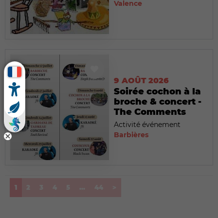
Valence
9 AOÛT 2026
Soirée cochon à la
broche & concert -
The Comments
Activité événement
Barbières
(current)
1
2
3
4
5
...
44
>