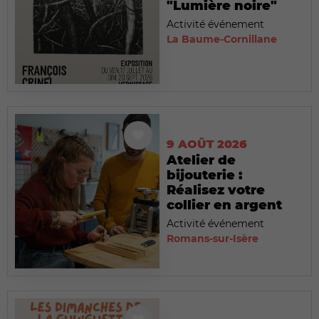
"Lumière noire"
Activité événement
La Baume-Cornillane
9 AOÛT 2026
Atelier de
bijouterie :
Réalisez votre
collier en argent
Activité événement
Romans-sur-Isère