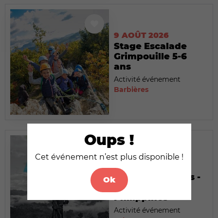
9 AOÛT 2026
Stage Escalade
Grimpouille 5-6
ans
Activité événement
Barbières
Oups !
9 AOÛT 2026
Cet événement n’est plus disponible !
Exposition : Les
temps modernes -
Ok
Palawan,
Philippines
Activité événement