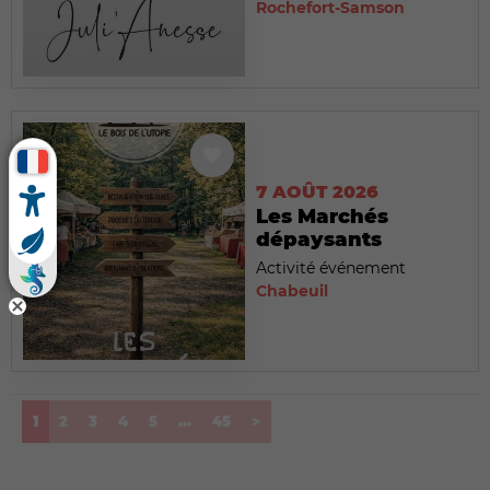
Rochefort-Samson
7 AOÛT 2026
Les Marchés
dépaysants
Activité événement
Chabeuil
(current)
1
2
3
4
5
...
45
>