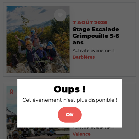
7 AOÛT 2026
Stage Escalade
Grimpouille 5-6
ans
Activité événement
Barbières
Oups !
Cet événement n’est plus disponible !
7 AOÛT 2026
Le Petit Train
Ok
touristique
Activité événement
Valence