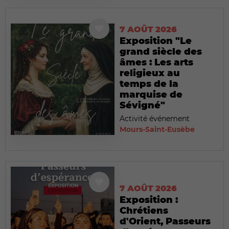
7 AOÛT 2026
Exposition "Le
grand siècle des
âmes : Les arts
religieux au
temps de la
marquise de
Sévigné"
Activité événement
Mours-Saint-Eusèbe
7 AOÛT 2026
Exposition :
Chrétiens
d'Orient, Passeurs