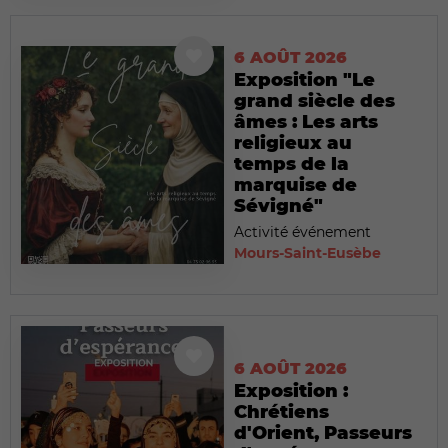
6 AOÛT 2026
Exposition "Le
grand siècle des
âmes : Les arts
religieux au
temps de la
marquise de
Sévigné"
Activité événement
Mours-Saint-Eusèbe
6 AOÛT 2026
Exposition :
Chrétiens
d'Orient, Passeurs