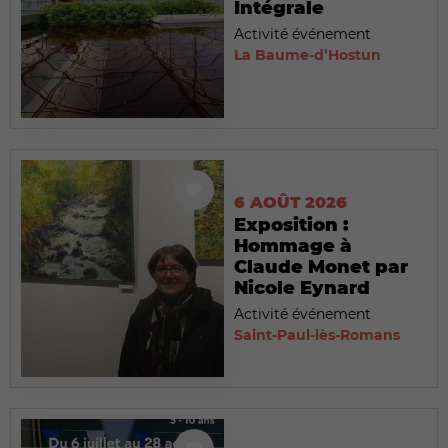
Intégrale
Activité événement
La Baume-d’Hostun
6 AOÛT 2026
Exposition :
Hommage à
Claude Monet par
Nicole Eynard
Activité événement
Saint-Paul-lès-Romans