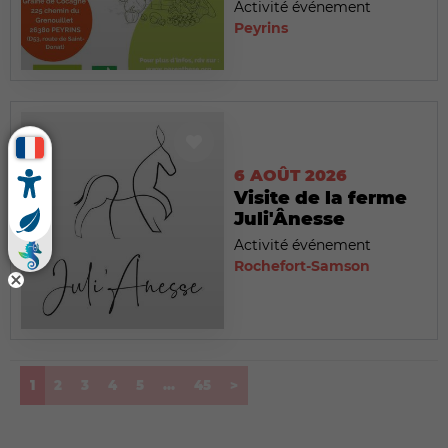
Activité événement
Peyrins
6 AOÛT 2026
Visite de la ferme
Juli'Ânesse
Activité événement
Rochefort-Samson
(current)
1
2
3
4
5
...
45
>