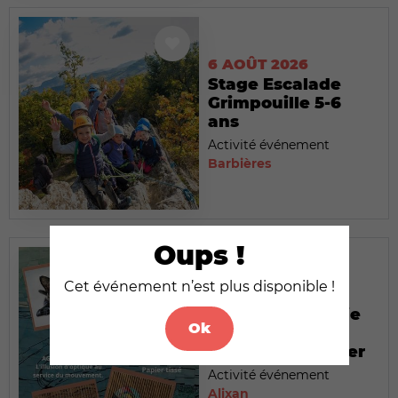
6 AOÛT 2026
Stage Escalade
Grimpouille 5-6
ans
Activité événement
Barbières
Oups !
Cet événement n’est plus disponible !
6 AOÛT 2026
Exposition : Lydie
Ok
Mathon &
Raymond Deydier
Activité événement
Alixan