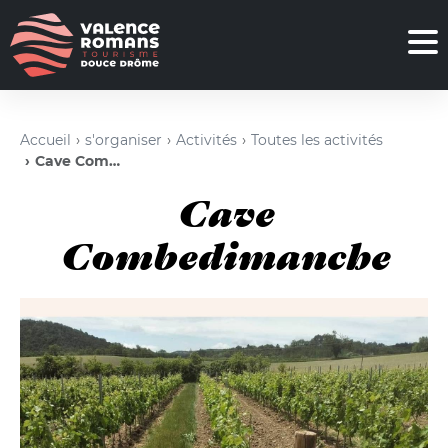
Accueil
s'organiser
Activités
Toutes les activités
Cave Combedimanche
Cave
Combedimanche