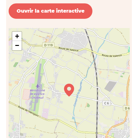
Ouvrir la carte interactive
+
−