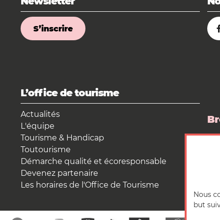
Newsletter
No
S’inscrire
L’office de tourisme
Actualités
Br
L'équipe
Tourisme & Handicap
La
Toutourisme
Es
Démarche qualité et écoresponsable
Devenez partenaire
Les horaires de l'Office de Tourisme
Nous co
but sui