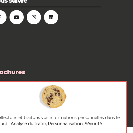
us suivre
ochures
 boutique
pace Presse
llectons et traitons vos informations personnelles dans le
vant :
Analyse du trafic, Personnalisation, Sécurité
.