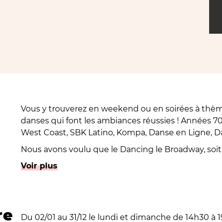
Vous y trouverez en weekend ou en soirées à thème
danses qui font les ambiances réussies ! Années 70
West Coast, SBK Latino, Kompa, Danse en Ligne, D
Nous avons voulu que le Dancing le Broadway, so
LES BOÎTES » ! Le Dancing le Broadway est un endr
Voir plus
de 30 ans), chaleureux et convivial, pour les amoure
ou tout simplement pour passer un bon moment 
re
Du 02/01 au 31/12 le lundi et dimanche de 14h30 à 19