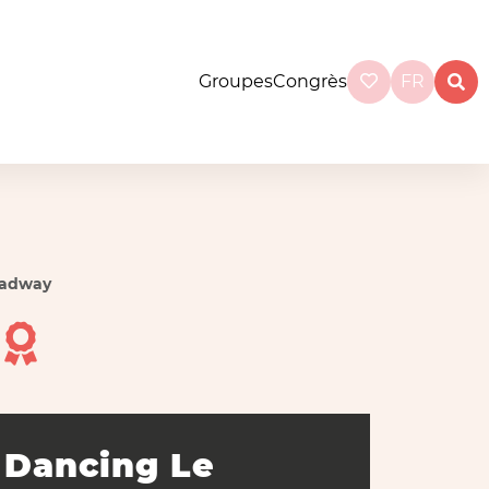
Groupes
Congrès
FR
oadway
y
Dancing Le