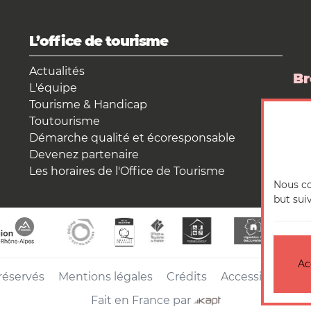
L’office de tourisme
Actualités
Br
L'équipe
Tourisme & Handicap
La
Toutourisme
Es
Démarche qualité et écoresponsable
Devenez partenaire
Les horaires de l'Office de Tourisme
Nous co
but sui
Ac
réservés
Mentions légales
Crédits
Accessibilité : 
Fait en France par