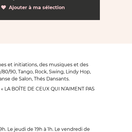
Ajouter à ma sélection
s et initiations, des musiques et des
/80/90, Tango, Rock, Swing, Lindy Hop,
anse de Salon, Thés Dansants.
it « LA BOÎTE DE CEUX QUI N’AIMENT PAS
oit intergénérationnel (réservé aux plus
ux de la musique, de la danse, de la fête,
!
h. Le jeudi de 19h à 1h. Le vendredi de