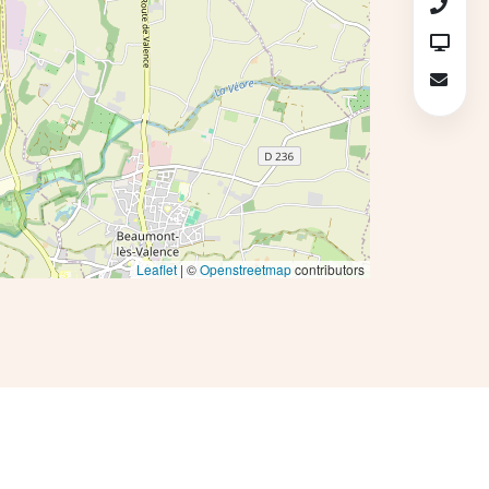
Leaflet
| ©
Openstreetmap
contributors