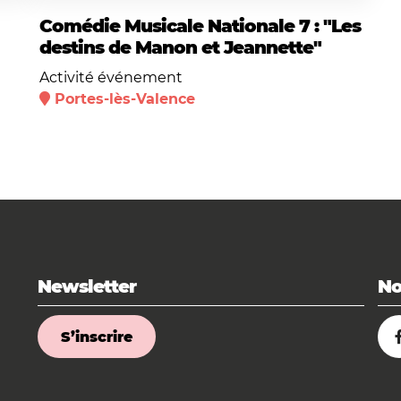
Comédie Musicale Nationale 7 : "Les
destins de Manon et Jeannette"
Activité événement
Portes-lès-Valence
Newsletter
No
S’inscrire