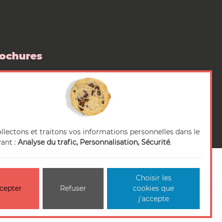
ochures
 boutique
pace Presse
llectons et traitons vos informations personnelles dans le
vant :
Analyse du trafic, Personnalisation, Sécurité
.
Choisir les
cepter
Refuser
cookies que
non-conforme
Gestion des cookies
Plan du site
j'accepte