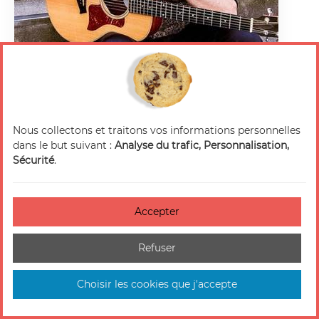
Nous collectons et traitons vos informations personnelles
dans le but suivant :
Analyse du trafic, Personnalisation,
- COMPLET - Concert : Yves Jamait
Sécurité
.
Activité événement
Valence
Accepter
Refuser
Choisir les cookies que j'accepte