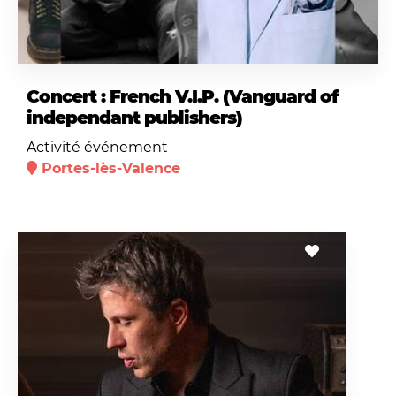
Concert : French V.I.P. (Vanguard of
independant publishers)
Activité événement
Portes-lès-Valence