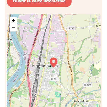
Ouvrir la carte interactive
+
−