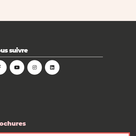
us suivre
ochures
 boutique