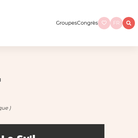
Groupes
Congrès
FR
l
que )