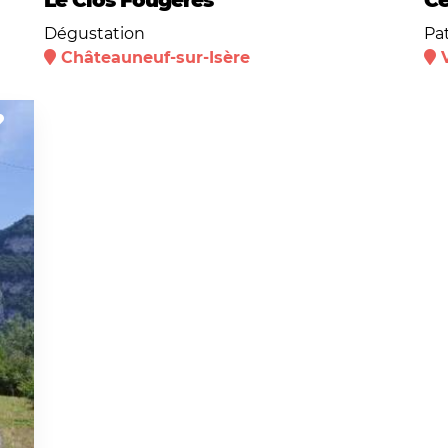
Le Clos Fougères
Ce
Dégustation
Pa
Châteauneuf-sur-Isère