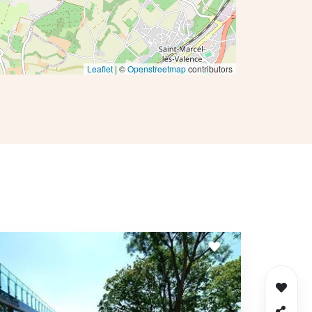
Leaflet
| ©
Openstreetmap
contributors