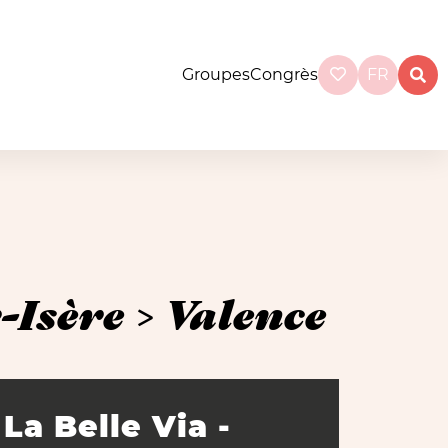
Groupes
Congrès
FR
-Isère > Valence
La Belle Via -