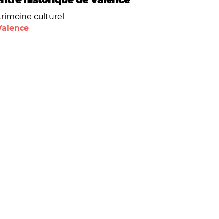
ntre historique de Valence
trimoine culturel
Valence