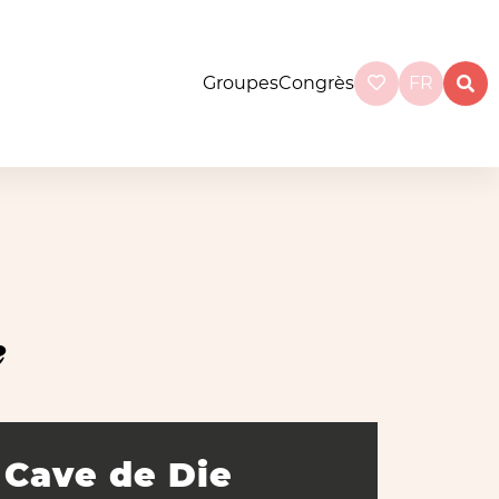
Groupes
Congrès
FR
e
Cave de Die