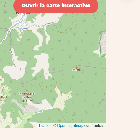
Ouvrir la carte interactive
Leaflet
| ©
Openstreetmap
contributors