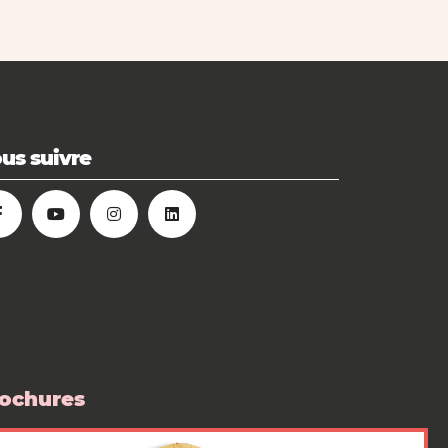
us suivre
ochures
 boutique