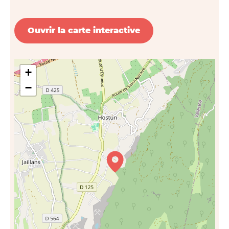
Ouvrir la carte interactive
+
−