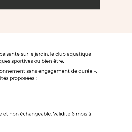
aisante sur le jardin, le club aquatique
ues sportives ou bien être.
 Abonnement sans engagement de durée »,
ités proposées :
 Aqua’CIRCUIT, Aqua’SVELTE,
 et non échangeable. Validité 6 mois à