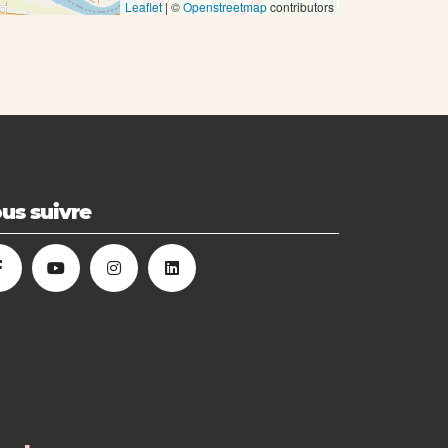
Leaflet
| ©
Openstreetmap
contributors
us suivre