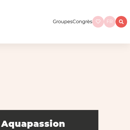
Groupes
Congrès
FR
Aquapassion