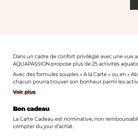
Dans un cadre de confort privilégié avec une vue ap
AQUAPASSION propose plus de 25 activités aquatiq
Avec des formules souples « A la Carte » ou en «
chacun pourra trouver son bonheur parmi les activ
Voir plus
° Aqua’BIKE, Aqua'DYNAMIC, Aqua'GYM, Aqua’DUO,
Aqua’DOUCEUR, (plusieurs intensités),
Bon cadeau
° Natation adultes et enfants à partir de 18 mois
La Carte Cadeau est nominative, non remboursable
AQUAPASSION : le club 100% sympa !
compter du jour d’achat.