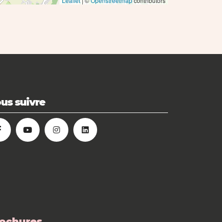
Leaflet
| ©
Openstreetmap
contributors
us suivre
ochures