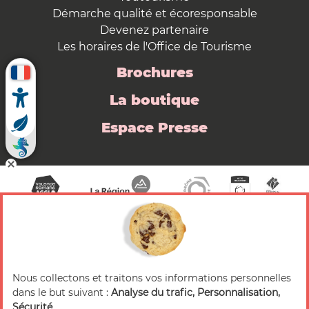
Démarche qualité et écoresponsable
Devenez partenaire
Les horaires de l'Office de Tourisme
Brochures
La boutique
Espace Presse
Nous collectons et traitons vos informations personnelles
© 2026 Valence Romans Tourisme — Tous droits
dans le but suivant :
Analyse du trafic, Personnalisation,
réservés
Sécurité
.