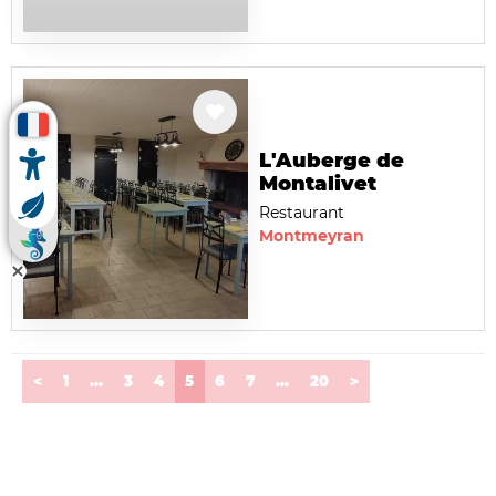
L'Auberge de
Montalivet
Restaurant
Montmeyran
(current)
<
1
...
3
4
5
6
7
...
20
>