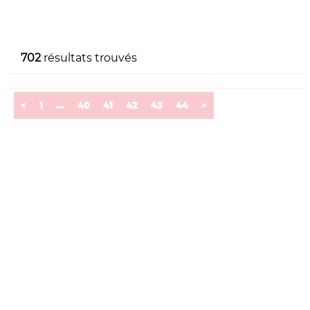
702
résultats trouvés
<
1
...
40
41
42
43
44
>