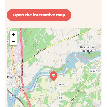
Open the interactive map
+
−