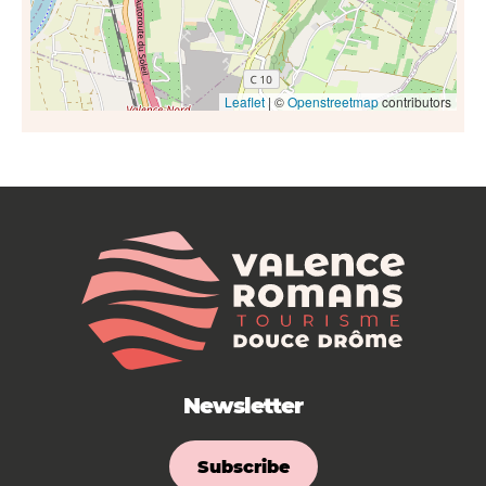
Leaflet
| ©
Openstreetmap
contributors
Newsletter
Subscribe