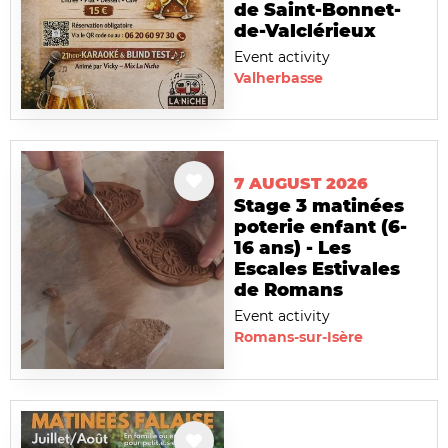
de Saint-Bonnet-
de-Valclérieux
Event activity
Valherbasse
7 AUGUST 2026
Stage 3 matinées
poterie enfant (6-
16 ans) - Les
Escales Estivales
de Romans
Event activity
Romans-sur-Isère