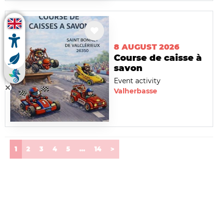
8 AUGUST 2026
Course de caisse à
savon
Event activity
Valherbasse
(current)
1
2
3
4
5
...
14
>