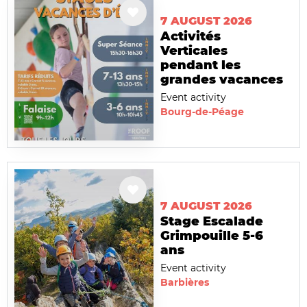
7 AUGUST 2026
Activités
Verticales
pendant les
grandes vacances
Event activity
Bourg-de-Péage
7 AUGUST 2026
Stage Escalade
Grimpouille 5-6
ans
Event activity
Barbières