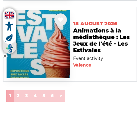
18 AUGUST 2026
Animations à la
médiathèque : Les
Jeux de l'été - Les
Estivales
Event activity
Valence
(current)
1
2
3
4
5
6
>