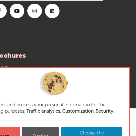
ochures
hop
ess room
ect and process your personal information for the
ng purposes:
Traffic analytics, Customization, Security
.
Choose the