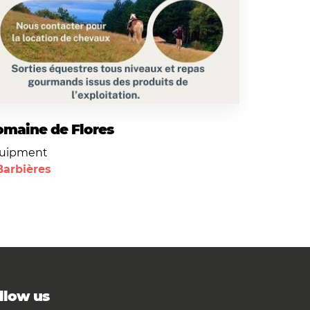
maine de Flores
uipment
Barbières
llow us