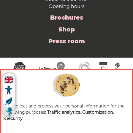
Opening hours
Brochures
Shop
Press room
We collect and process your personal information for the
© 2026 Valence Romans Tourisme — All rights
following purposes:
Traffic analytics, Customization,
reserved
Security
.
Legal notice