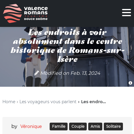
Les endroits à voir
absolument dans le centre
historique de Romans-sur-
Isère
Modified on Feb. 13, 2024
Home
Les voyageurs vous parlent
Les endroits à voir absolument dans le centre historique de Romans-sur-Isère
by
Véronique
famille
couple
amis
solitaire