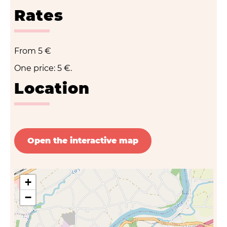
Rates
From
5 €
One price: 5 €.
Location
Open the interactive map
+
−