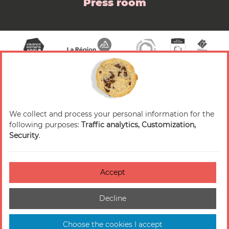
Press room
We collect and process your personal information for the
© 2026 Valence Romans Tourisme — All rights
following purposes:
Traffic analytics, Customization,
reserved
Security
.
Legal notice
Credits
Accept
Accessibilité : non-conforme
Decline
Cookies management
Sitemap
Choose the cookies I accept