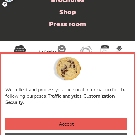
Brochures
Shop
Press room
We collect and process your personal information for the
© 2026 Valence Romans Tourisme — All rights
following purposes:
Traffic analytics, Customization,
reserved
Security
.
Legal notice
Credits
Accept
Accessibilité : non-conforme