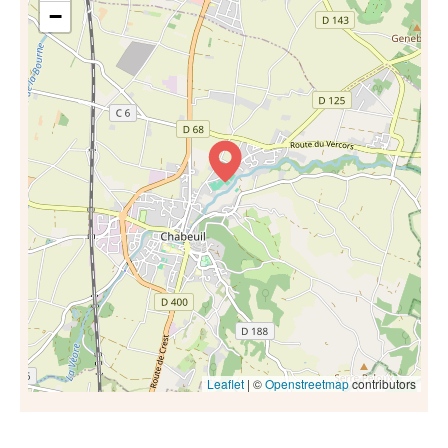
−
Leaflet
| ©
Openstreetmap
contributors