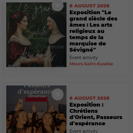
6 AUGUST 2026
Exposition "Le
grand siècle des
âmes : Les arts
religieux au
temps de la
marquise de
Sévigné"
Event activity
Mours-Saint-Eusèbe
6 AUGUST 2026
Exposition :
Chrétiens
d'Orient, Passeurs
d'espérance
Event activity