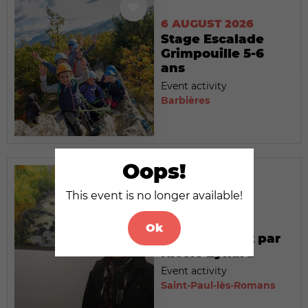
6 AUGUST 2026
Stage Escalade
Grimpouille 5-6
ans
Event activity
Barbières
Oops!
6 AUGUST 2026
This event is no longer available!
Exposition :
Hommage à
Ok
Claude Monet par
Nicole Eynard
Event activity
Saint-Paul-lès-Romans