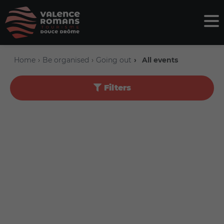
Home
Be organised
Going out
All events
Filters