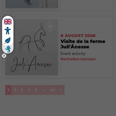
6 AUGUST 2026
Visite de la ferme
Juli'Ânesse
Event activity
Rochefort-Samson
(current)
1
2
3
4
5
...
44
>