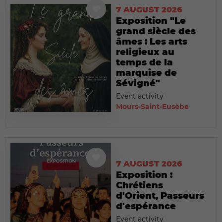
7 AUGUST 2026
Exposition "Le
grand siècle des
âmes : Les arts
religieux au
temps de la
marquise de
Sévigné"
Event activity
Mours-Saint-Eusèbe
7 AUGUST 2026
Exposition :
Chrétiens
d'Orient, Passeurs
d'espérance
Event activity