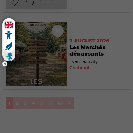
7 AUGUST 2026
Les Marchés
dépaysants
Event activity
Chabeuil
(current)
1
2
3
4
5
...
45
>