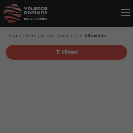
Home
Be organised
Going out
All events
Filters