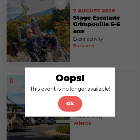
7 AUGUST 2026
Stage Escalade
Grimpouille 5-6
ans
Event activity
Barbières
Oops!
This event is no longer available!
7 AUGUST 2026
Le Petit Train
Ok
touristique
Event activity
Valence