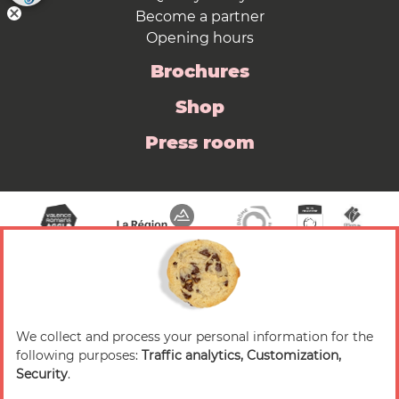
Become a partner
Opening hours
Brochures
Shop
Press room
We collect and process your personal information for the
© 2026 Valence Romans Tourisme — All rights
following purposes:
Traffic analytics, Customization,
reserved
Security
.
Legal notice