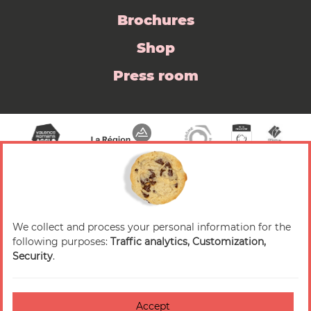
Brochures
Shop
Press room
We collect and process your personal information for the
© 2026 Valence Romans Tourisme — All rights
following purposes:
Traffic analytics, Customization,
reserved
Security
.
Legal notice
Credits
Accept