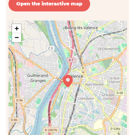
Open the interactive map
+
−