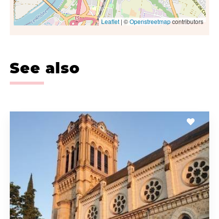
Leaflet
| ©
Openstreetmap
contributors
See also