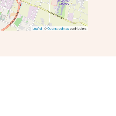
Leaflet
| ©
Openstreetmap
contributors