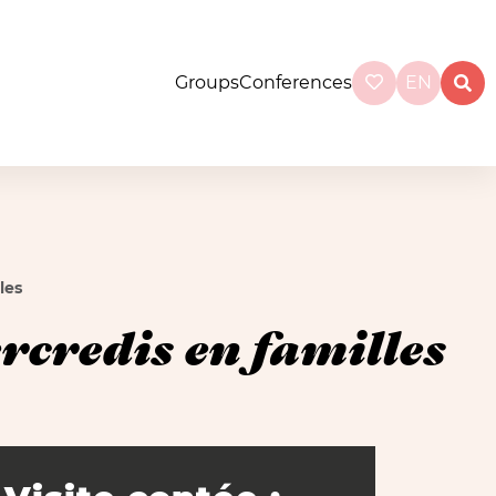
Groups
Conferences
EN
les
ercredis en familles