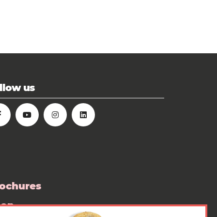
llow us
ochures
hop