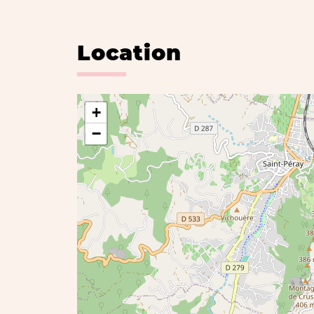
Location
+
−