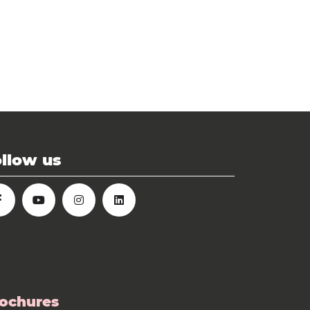
llow us
ochures