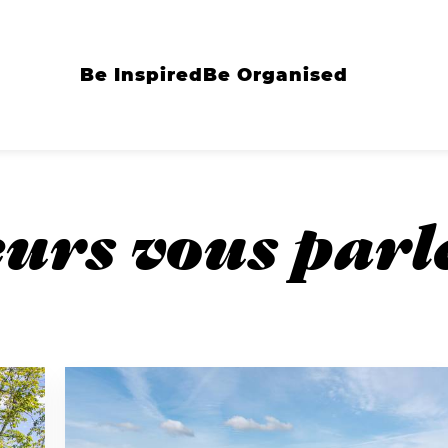
Be Inspired
Be Organised
urs vous parl