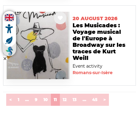
20 AUGUST 2026
Les Musicades :
Voyage musical
de l'Europe à
Broadway sur les
traces de Kurt
Weill
Event activity
Romans-sur-Isère
(current)
<
1
...
9
10
11
12
13
...
45
>