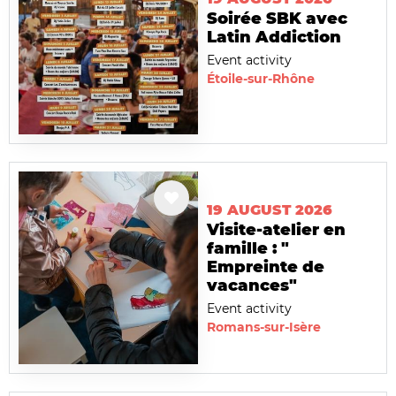
Soirée SBK avec
Latin Addiction
Event activity
Étoile-sur-Rhône
19 AUGUST 2026
Visite-atelier en
famille : "
Empreinte de
vacances"
Event activity
Romans-sur-Isère