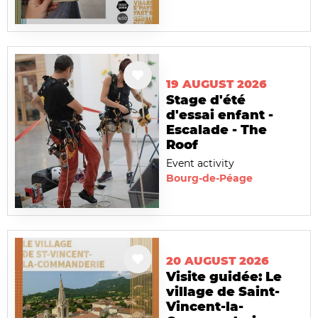
19 AUGUST 2026
Stage d'été
d'essai enfant -
Escalade - The
Roof
Event activity
Bourg-de-Péage
20 AUGUST 2026
Visite guidée: Le
village de Saint-
Vincent-la-