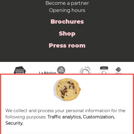
Become a partner
Opening hours
Brochures
Shop
Press room
We collect and process your personal information for the
© 2026 Valence Romans Tourisme — All rights
following purposes:
Traffic analytics, Customization,
reserved
Security
.
Legal notice