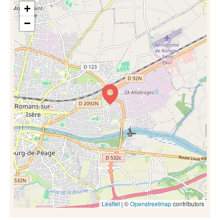
+
−
Leaflet
| ©
Openstreetmap
contributors