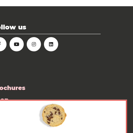
llow us
ochures
hop
ess room