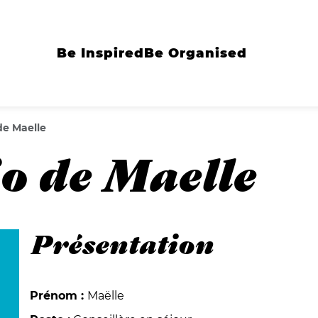
Be Inspired
Be Organised
de Maelle
o de Maelle
Présentation
Prénom :
Maëlle